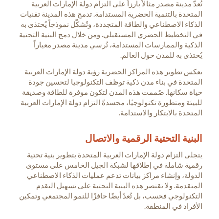
تُعدّ مدينة مصدر مثالاً بارزاً على التزام دولة الإمارات العربية
المتحدة بالتنمية الحضرية المستدامة. تدمج هذه المدينة تقنيات
الذكاء الاصطناعي والطاقة المتجددة، وتُشكّل نموذجاً يُحتذى به
في التخطيط الحضري المستقبلي. ومن خلال دمج البنية التحتية
الذكية والممارسات المستدامة، تُرسي مدينة مصدر معياراً
يُحتذى به للمدن حول العالم.
يعكس تطوير هذه المراكز الحضرية رؤية دولة الإمارات العربية
المتحدة في بناء مدن ذكية توظف التكنولوجيا لتحسين جودة
حياة سكانها. صُممت هذه المدن لتكون موفرة للطاقة وصديقة
للبيئة ومتطورة تكنولوجيًا، مجسدةً التزام دولة الإمارات العربية
المتحدة بالابتكار والاستدامة.
البنية التحتية الرقمية والاتصال
يتجلى التزام دولة الإمارات العربية المتحدة بتطوير بنية تحتية
رقمية شاملة في إطلاقها لشبكة الجيل الخامس على مستوى
الدولة، وإنشاء مراكز بيانات تدعم عمليات الذكاء الاصطناعي
المتقدمة. ولا تقتصر هذه البنية التحتية على تسهيل التقدم
التكنولوجي فحسب، بل تُعدّ أيضًا حافزًا للنمو المجتمعي وتمكين
الأفراد في المنطقة.