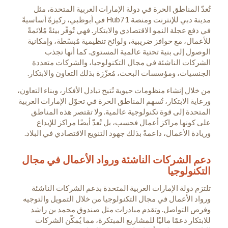
تُعدّ المناطق الحرة في دولة الإمارات العربية المتحدة، مثل
مدينة دبي للإنترنت ومنصة Hub71 في أبوظبي، ركيزةً أساسيةً
في دفع عجلة النمو الاقتصادي والابتكار. فهي تُوفّر بيئةً مُلائمةً
للأعمال، مع حوافز ضريبية، ولوائح تنظيمية مُبسّطة، وإمكانية
الوصول إلى بنية تحتية عالمية المستوى. كما أنها تجذب
الشركات الناشئة في مجال التكنولوجيا، والشركات متعددة
الجنسيات، ومؤسسات البحث، مُعزّزة بذلك التعاون والابتكار.
من خلال إنشاء منظومات حيوية تُتيح تبادل الأفكار، وبناء التعاون،
ورعاية الابتكار، تُسهم المناطق الحرة في تحوّل الإمارات العربية
المتحدة إلى قوة تكنولوجية عالمية. ولا تقتصر هذه المناطق
على كونها مراكز أعمال فحسب، بل تُعدّ أيضًا مراكز للإبداع
وريادة الأعمال، داعمةً بذلك جهود التنويع الاقتصادي في البلاد.
دعم الشركات الناشئة ورواد الأعمال في مجال
التكنولوجيا
تلتزم دولة الإمارات العربية المتحدة بدعم الشركات الناشئة
ورواد الأعمال في مجال التكنولوجيا من خلال التمويل والتوجيه
وفرص التواصل. وتقدم مبادرات مثل صندوق محمد بن راشد
للابتكار دعمًا ماليًا للمشاريع المبتكرة، مما يُمكّن الشركات