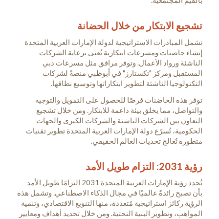
بالقيم المجتمعية.
تشجيع الابتكار من خلال الحضانة
تشمل المبادرات الاستراتيجية لدولة الإمارات العربية المتحدة
إنشاء حاضنات ومسرعات ابتكارية تُعنى برعاية الشركات
الناشئة ورواد الأعمال. وتوفر مرافق مثل مسرعات دبي
المستقبل ومركز "تكستارز" في أبوظبي منصةً لشركات
التكنولوجيا الناشئة لتطوير ابتكاراتها وتوسيع نطاقها.
توفر هذه الحاضنات فرصًا للحصول على التمويل والتوجيه
والتواصل، مما يخلق بيئة داعمة للابتكار. ومن خلال تشجيع
التعاون بين الشركات الناشئة والشركات الكبرى والجهات
الحكومية، تُسرّع دولة الإمارات العربية المتحدة تطوير تقنيات
متطورة تُعالج تحديات العالم الحقيقي.
رؤية 2031: التزام طويل الأمد
تُحدد رؤية الإمارات العربية المتحدة 2031 التزامًا طويل الأمد
بأن تصبح رائدةً عالميًا في مجال الذكاء الاصطناعي. وتشمل هذه
الرؤية ركائز استراتيجية مُتعددة، منها التنويع الاقتصادي، وتنمية
المواهب، وتطوير البنية التحتية. ومن خلال تحديد أهداف ومعايير