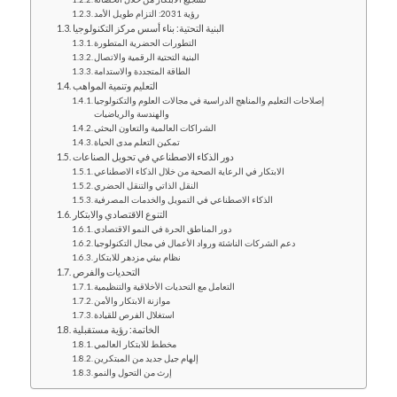
رؤية 2031: التزام طويل الأمد
البنية التحتية: بناء أسس مركز التكنولوجيا
التطورات الحضرية المتطورة
البنية التحتية الرقمية والاتصال
الطاقة المتجددة والاستدامة
التعليم وتنمية المواهب
إصلاحات التعليم والمناهج الدراسية في مجالات العلوم والتكنولوجيا
والهندسة والرياضيات
الشراكات العالمية والتعاون البحثي
تمكين التعلم مدى الحياة
دور الذكاء الاصطناعي في تحويل الصناعات
الابتكار في الرعاية الصحية من خلال الذكاء الاصطناعي
النقل الذاتي والتنقل الحضري
الذكاء الاصطناعي في التمويل والخدمات المصرفية
التنوع الاقتصادي والابتكار
دور المناطق الحرة في النمو الاقتصادي
دعم الشركات الناشئة ورواد الأعمال في مجال التكنولوجيا
نظام بيئي مزدهر للابتكار
التحديات والفرص
التعامل مع التحديات الأخلاقية والتنظيمية
موازنة الابتكار والأمن
استغلال الفرص للقيادة
الخاتمة: رؤية مستقبلية
مخطط للابتكار العالمي
إلهام جيل جديد من المبتكرين
إرث من التحول والنمو