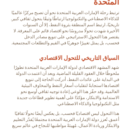
المتحدة
ترتبط رحلة الإمارات العربية المتحدة نحو أن تصبح مركزًا عالميًا
للذكاء الاصطناعي والتكنولوجيا ارتباطًا وثيقًا بتحول ثقافي كبير.
تاريخيًا، ارتبط اسم المنطقة بثروة النفط، إلا أن السنوات
الأخيرة شهدت تحولًا مدروسًا نحو اقتصاد قائم على المعرفة. لا
يقتصر هذا التحول الاستراتيجي على تنويع مصادر الدخل
فحسب، بل يمثل تغييرًا جوهريًا في القيم والتطلعات المجتمعية.
السياق التاريخي للتحول الاقتصادي
شهد المشهد الاقتصادي لدولة الإمارات العربية المتحدة تطورًا
ملحوظًا خلال العقود القليلة الماضية. وبعد أن اعتمدت الدولة
في البداية على عائدات النفط، أدركت الحاجة إلى تنويع
اقتصادها استجابةً لتقلبات أسعار النفط والمخاوف البيئية
العالمية. وقد حفّز هذا الوعي إعادة توجيه ثقافي أوسع نحو
الاستدامة والابتكار، مؤكدًا على أهمية تطوير قطاعات جديدة
مثل التكنولوجيا والذكاء الاصطناعي.
هذا التحول ليس اقتصاديًا فحسب، بل يعكس أيضًا تحولًا ثقافيًا
أعمق. تُعزز دولة الإمارات العربية المتحدة مجتمعًا يُقدّر التعليم
والابتكار وريادة الأعمال، مُهيئةً مواطنيها للنجاح في عالم سريع