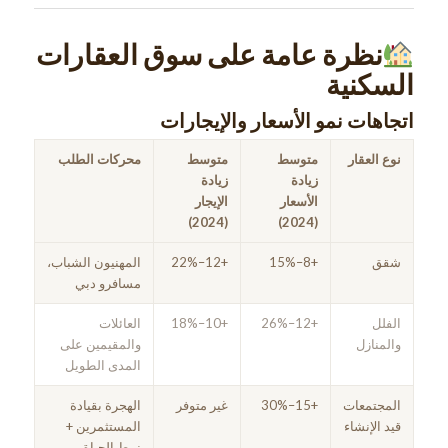
نظرة عامة على سوق العقارات
السكنية
اتجاهات نمو الأسعار والإيجارات
نوع العقار
متوسط
متوسط
محركات الطلب
زيادة
زيادة
الأسعار
الإيجار
(2024)
(2024)
شقق
+8–15%
+12–22%
المهنيون الشباب،
مسافرو دبي
الفلل
+12–26%
+10–18%
العائلات
والمنازل
والمقيمين على
المدى الطويل
المجتمعات
+15–30%
غير متوفر
الهجرة بقيادة
قيد الإنشاء
المستثمرين +
نمط الحياة