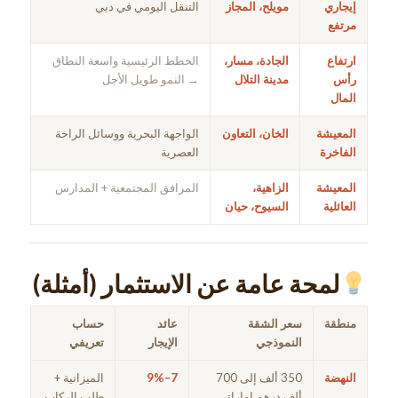
إيجاري
مويلح، المجاز
التنقل اليومي في دبي
مرتفع
ارتفاع
الجادة، مسار،
الخطط الرئيسية واسعة النطاق
رأس
مدينة التلال
→ النمو طويل الأجل
المال
المعيشة
الخان، التعاون
الواجهة البحرية ووسائل الراحة
الفاخرة
العصرية
المعيشة
الزاهية،
المرافق المجتمعية + المدارس
العائلية
السيوح، حيان
لمحة عامة عن الاستثمار (أمثلة)
منطقة
سعر الشقة
عائد
حساب
النموذجي
الإيجار
تعريفي
النهضة
350 ألف إلى 700
7–9%
الميزانية +
ألف درهم إماراتي
طلب الركاب