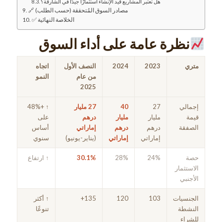
هل تعتبر المشاريع قيد الإنشاء استثمارًا جيدًا في الشارقة؟
🔗 مصادر السوق المُتحققة (حسب الطلب)
✅ الخلاصة النهائية
نظرة عامة على أداء السوق
متري
2023
2024
النصف الأول
اتجاه
من عام
النمو
2025
إجمالي
27
40
27 مليار
↑ +48%
قيمة
مليار
مليار
درهم
على
الصفقة
درهم
درهم
إماراتي
أساس
إماراتي
إماراتي
(يناير-يونيو)
سنوي
حصة
24%
28%
30.1%
↑ ارتفاع
الاستثمار
الأجنبي
الجنسيات
103
120
135+
↑ أكثر
النشطة
تنوعًا
للشراء