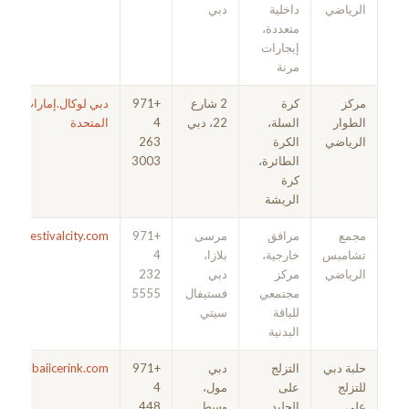
الرياضي
داخلية
دبي
متعددة،
إيجارات
مرنة
مركز
كرة
2 شارع
+971
دبي لوكال.إمارات العرب
الطوار
السلة،
22، دبي
4
المتحدة
الرياضي
الكرة
263
الطائرة،
3003
كرة
الريشة
مجمع
مرافق
مرسى
+971
dubaifestivalcity.com
تشامبس
خارجية،
بلازا،
4
الرياضي
مركز
دبي
232
مجتمعي
فستيفال
5555
للياقة
سيتي
البدنية
حلبة دبي
التزلج
دبي
+971
dubaiicerink.com
للتزلج
على
مول،
4
على
الجليد
وسط
448