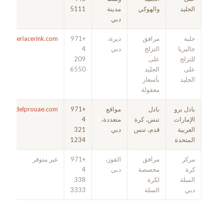
الجليد
والهوكي
مدينة
5111
دبي
حلبة
مرافق
ديرة،
+971
galleriacerink.com
جاليريا
التزلج
دبي
4
للتزلج
على
209
على
الجليد
6550
الجليد
بأسعار
معقولة
بادل برو
بادل
مواقع
+971
padelprouae.com
الإمارات
تنس، كرة
متعددة،
4
العربية
قدم، تنس
دبي
321
المتحدة
1234
مركز
مرافق
القوز،
+971
غير متوفر
كرة
مخصصة
دبي
4
السلة
لكرة
338
دبي
السلة
3333